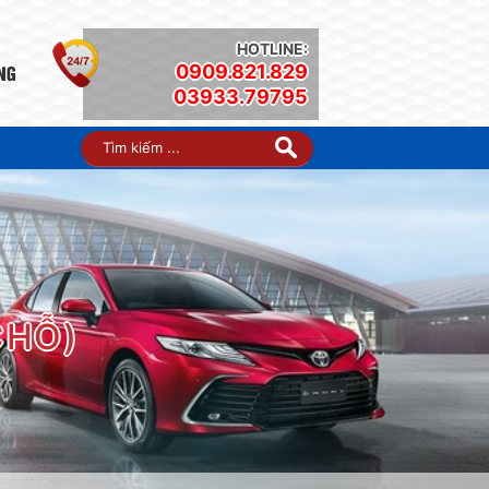
HOTLINE:
0909.821.829
03933.79795
CHỖ)