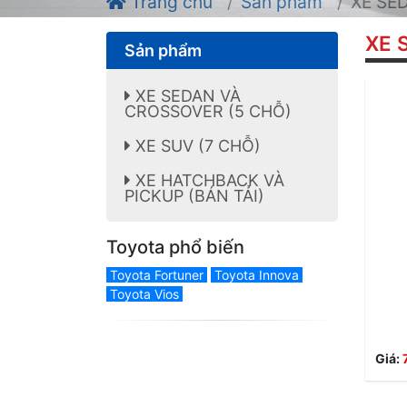
Trang chủ
Sản phẩm
XE SE
XE 
Sản phẩm
XE SEDAN VÀ
CROSSOVER (5 CHỖ)
XE SUV (7 CHỖ)
XE HATCHBACK VÀ
PICKUP (BÁN TẢI)
Toyota phổ biến
Toyota Fortuner
Toyota Innova
Toyota Vios
Giá: