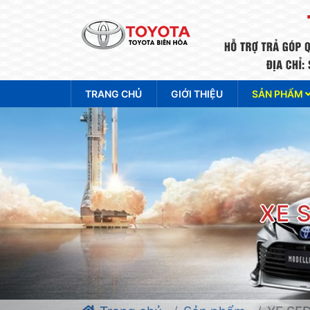
TRANG CHỦ
GIỚI THIỆU
SẢN PHẨM
XE 