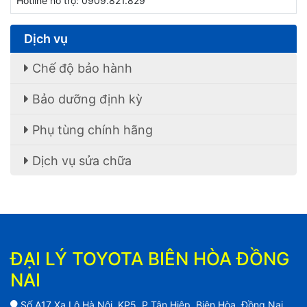
Hotline hỗ trợ: 0909.821.829
Dịch vụ
Chế độ bảo hành
Bảo dưỡng định kỳ
Phụ tùng chính hãng
Dịch vụ sửa chữa
ĐẠI LÝ TOYOTA BIÊN HÒA ĐỒNG
NAI
Số A17 Xa Lộ Hà Nội, KP5, P.Tân Hiệp, Biên Hòa, Đồng Nai