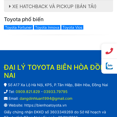
XE HATCHBACK VÀ PICKUP (BÁN TẢI)
Toyota phổ biến
Toyota Fortuner
Toyota Innova
Toyota Vios
ĐẠI LÝ TOYOTA BIÊN HÒA ĐỒNG
NAI
Số A17 Xa Lộ Hà Nội, KP5, P.Tân Hiệp, Biên Hòa, Đồng Nai
Tel:
0909.821.829
-
03933.79795
Email:
dangdinhluan1994@gmail.com
Website: https://bienhoatoyota.vn
Giấy chứng nhận ĐKKD số 3603349269 do Sở Kế hoạch và