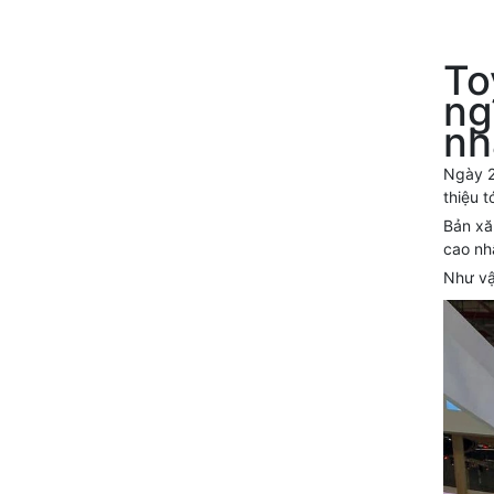
To
ng
nh
Ngày 2
thiệu 
Bản xă
cao nh
Như vậ