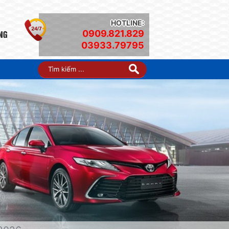
HOTLINE:
0909.821.829
03933.79795