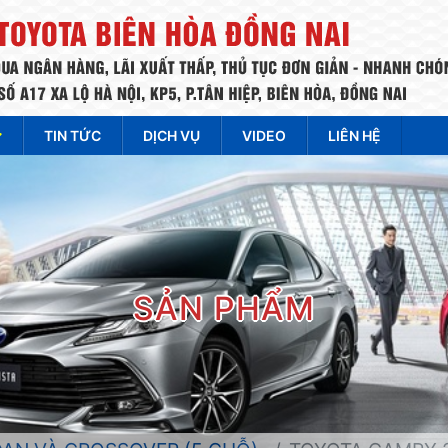
TIN TỨC
DỊCH VỤ
VIDEO
LIÊN HỆ
SẢN PHẨM