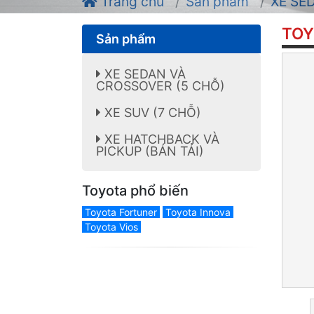
Trang chủ
Sản phẩm
XE SE
TOY
Sản phẩm
XE SEDAN VÀ
CROSSOVER (5 CHỖ)
XE SUV (7 CHỖ)
XE HATCHBACK VÀ
PICKUP (BÁN TẢI)
Toyota phổ biến
Toyota Fortuner
Toyota Innova
Toyota Vios