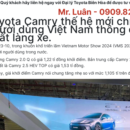
Quý khách hãy liên hệ ngay với Đại lý Toyota Biên Hòa để được tư
Mr. Luân -
0909.8
yota Camry thế hệ mới ch
ười dùng Việt Nam thông q
ất làng xe.
3-10, trong khuôn khổ triển lãm Vietnam Motor Show 2024 (VMS 20
tới người dùng trong nước.
ng Camry 2.0 Q có giá 1,22 tỉ đồng khởi điểm. Bản trung cấp Camry 2
ất là Camry 2.5 HEV TOP có giá 1,53 tỉ đồng.
y, giá khởi điểm Camry nói chung tăng nhẹ so với mức 1,105 tỉ trên đ