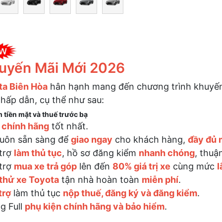
uyến Mãi Mới 2026
ta Biên Hòa
hân hạnh mang đến chương trình khuyế
hấp dẫn, cụ thể như sau:
 tiền mặt và thuế trước bạ
 chính hãng
tốt nhất.
luôn sẵn sàng để
giao ngay
cho khách hàng,
đầy đủ
trợ
làm thủ tục
, hồ sơ đăng kiểm
nhanh chóng
, thuận
trợ
mua xe trả góp
lên đến
80% giá trị xe
cùng mức
l
 thử xe Toyota
tận nhà hoàn toàn
miễn phí
.
trợ
làm thủ tục
nộp thuế, đăng ký và đăng kiểm
.
g Full
phụ kiện chính hãng và bảo hiểm
.