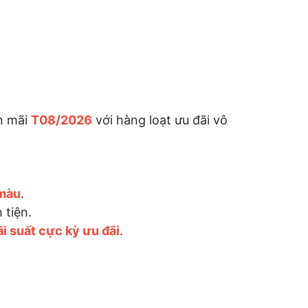
n mãi
T08
/2026
với hàng loạt ưu đãi vô
 màu
.
 tiện.
ãi suất cực kỳ ưu đãi
.