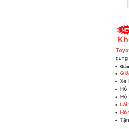
Kh
Toyo
cùng 
Giảm
Giá
Xe 
Hỗ 
Hỗ 
Lái
Hỗ 
Tặn